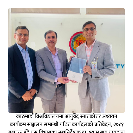
काठमाडौं विश्वविद्यालयमा आयुर्वेद स्नातकोत्तर अध्ययन
कार्यक्रम सञ्चालन सम्बन्धी गठित कार्यदलको प्रतिवेदन, २०८१
बुझाउनु हुँदै यस विभागका महानिर्देशक डा. श्याम बाबु यावदज्यू