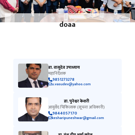
doaa
डा. वासुदेव उपाध्याय
महानिर्देशक
9851273278
u.vasudev@yahoo.com
डा. पुनेश्वर केशरी
आयुर्वेद चिकित्सक (सूचना अधिकारी)
9844057170
kesharipuneshwar@gmail.com
डा. वंश दीप शर्मा खरेल