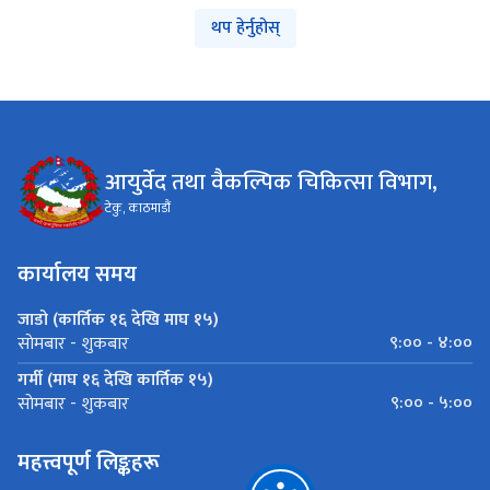
थप हेर्नुहोस्
आयुर्वेद तथा वैकल्पिक चिकित्सा विभाग,
टेकु, काठमाडौं
कार्यालय समय
जाडो (कार्तिक १६ देखि माघ १५)
९:०० - ४:००
साेमबार - शुकबार
गर्मी (माघ १६ देखि कार्तिक १५)
९:०० - ५:००
साेमबार - शुकबार
महत्त्वपूर्ण लिङ्कहरू