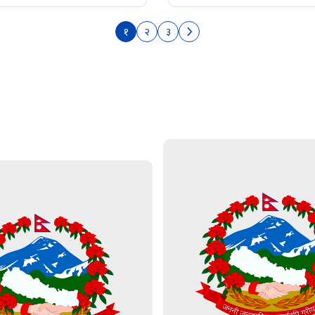
१
२
३