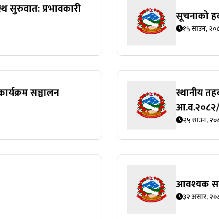
्थ सुरुवात: प्रभावकारी
सूचनाको हक
१५ साउन, २०
ार्यक्रम सञ्चालन
स्थानीय तहब
आ.व.२०८२
२५ साउन, २०
आवश्यक समन्
३२ असार, २०