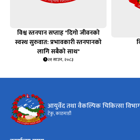
विश्व स्तनपान सप्ताह "दिगो जीवनको
स्वस्थ सुरुवात: प्रभावकारी स्तनपानको
व
लागि सबैको साथ"
२१ साउन, २०८३
आयुर्वेद तथा वैकल्पिक चिकित्सा विभाग
टेकु, काठमाडौं