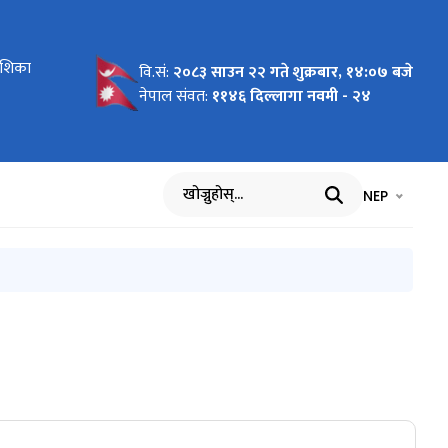
देशिका
का
श
 मासिक
 सम्बन्धि
मासिक
िक प्रगति
का
वि.सं:
२०८३ साउन २२ गते शुक्रबार, १४:०७ बजे
नेपाल संवत:
११४६ दिल्लागा नवमी - २४
भाषा चयन गर्नुह
भाषा प
NEP
खोज्नुहोस्