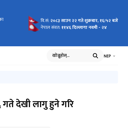
देशिका
का
श
 मासिक
 सम्बन्धि
मासिक
िक प्रगति
का
वि.सं:
२०८३ साउन २२ गते शुक्रबार, १६:५२ बजे
नेपाल संवत:
११४६ दिल्लागा नवमी - २४
भाषा चयन गर्नुह
भाषा प
NEP
खोज्नुहोस्
 गते देखी लागु हुने गरि