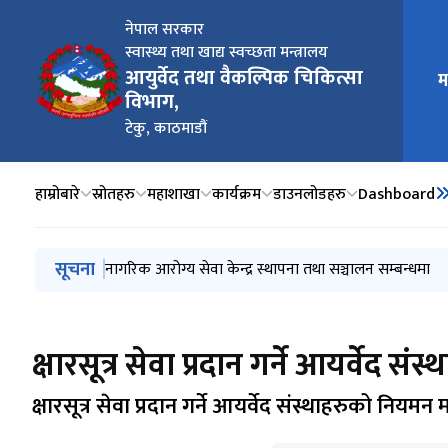
नेपाल सरकार
स्वास्थ्य तथा खाद्य स्वच्छता मन्त्रालय
मुख्य न
आयुर्वेद तथा वैकल्पिक चिकित्सा
म
विभाग,
टेकु, काठमाडौं
हाम्रोबारे
स्रोतहरु
महाशाखा
कार्यक्रम
डाउनलोडहरु
Dashboard
मुख्य नेभिगेसनमा जानुहोस्
सूचना
बालबालिकाका लागि स्वर्ण बिन्दु प्राशन कार्यक्रम सञ्चालन निर
नेपाल सरकारबाट निः शुल्क वितरण हुने ३५ प्रकारका आयुर्
नागरिक आरोग्य सेवा केन्द्र स्थापना तथा सञ्चालन सम्बन्धमा
प्रदेश अन्तरगतबाट सञ्चालन गरिने सशर्त अनदुानको मार्गदर्
स्थानीय तहबाट सञ्चालन गरिने सशर्त अनदुानको मार्गदर्शन 
क्षारसूत्र सेवा प्रदान गर्ने आयर्वेद
क्षारसूत्र सेवा प्रदान गर्ने आयर्वेद संस्थाहरुको नियम