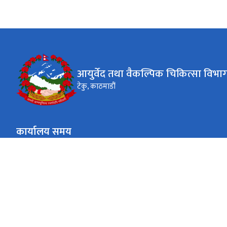
आयुर्वेद तथा वैकल्पिक चिकित्सा विभाग
टेकु, काठमाडौं
कार्यालय समय
जाडो (कार्तिक १६ देखि माघ १५)
९:०० - ४:००
साेमबार - शुकबार
गर्मी (माघ १६ देखि कार्तिक १५)
९:०० - ५:००
साेमबार - शुकबार