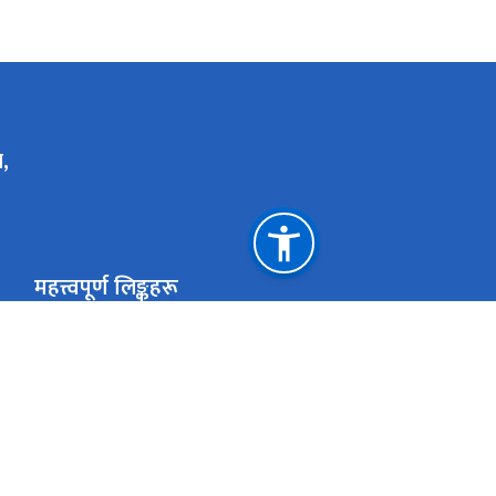
,
महत्त्वपूर्ण लिङ्कहरू
स्वास्थ्य तथा खाद्य स्वच्छता मन्त्रालय
विश्व स्वास्थ्य 
आयुर्वेद चिकित्सा परिषद् नेपाल
आयुर्वेद स्वास्थ्
आयुर्वेद चिकित्सालय, नरदेवी
राष्ट्रिय प्राकृत