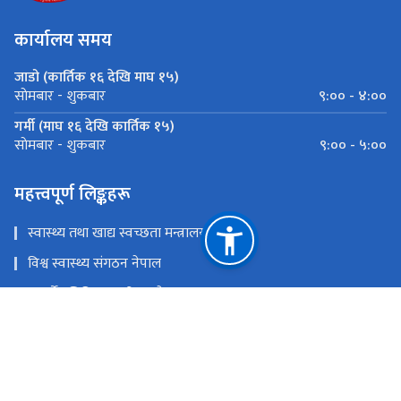
कार्यालय समय
जाडो (कार्तिक १६ देखि माघ १५)
९:०० - ४:००
साेमबार - शुकबार
गर्मी (माघ १६ देखि कार्तिक १५)
९:०० - ५:००
साेमबार - शुकबार
महत्त्वपूर्ण लिङ्कहरू
स्वास्थ्य तथा खाद्य स्वच्छता मन्त्रालय
विश्व स्वास्थ्य संगठन नेपाल
आयुर्वेद चिकित्सा परिषद् नेपाल
आयुर्वेद स्वास्थ्य व्यवस्थापन सूचना प्रणाली
आयुर्वेद चिकित्सालय, नरदेवी
राष्ट्रिय प्राकृतिक स्रोत तथा वित्त आयोग