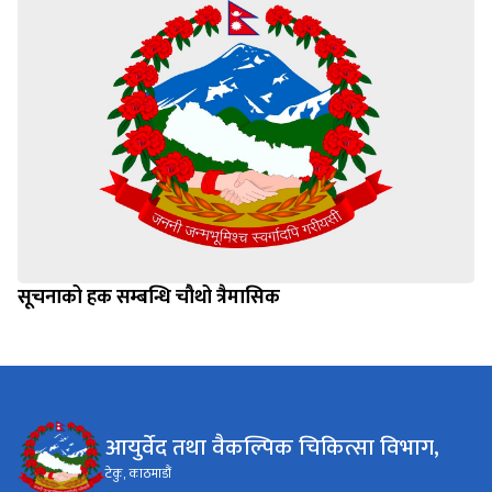
सूचनाको हक सम्बन्धि चौथो त्रैमासिक
आयुर्वेद तथा वैकल्पिक चिकित्सा विभाग,
टेकु, काठमाडौं