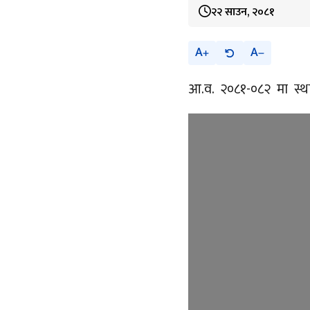
२२ साउन, २०८१
A
A
आ.व. २०८१-०८२ मा स्थ