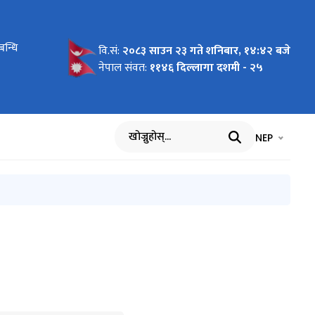
बन्धि
देशिका
का
श
 मासिक
 सम्बन्धि
मासिक
िक प्रगति
का
वि.सं:
२०८३ साउन २३ गते शनिबार, १४:४२ बजे
नेपाल संवत:
११४६ दिल्लागा दशमी - २५
भाषा चयन गर्नुह
भाषा प
NEP
खोज्नुहोस्