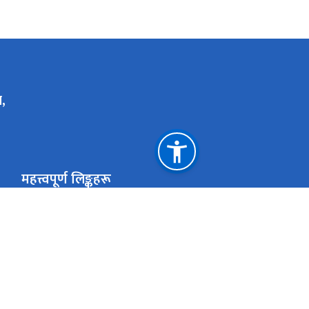
,
महत्त्वपूर्ण लिङ्कहरू
स्वास्थ्य तथा खाद्य स्वच्छता मन्त्रालय
विश्व स्वास्थ्य 
आयुर्वेद चिकित्सा परिषद् नेपाल
आयुर्वेद स्वास्थ्
आयुर्वेद चिकित्सालय, नरदेवी
राष्ट्रिय प्राकृत