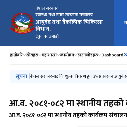
नेपाल सरकार
स्वास्थ्य तथा खाद्य स्वच्छता मन्त्रालय
मुख्य न
आयुर्वेद तथा वैकल्पिक चिकित्सा
म
विभाग,
टेकु, काठमाडौं
हाम्रोबारे
स्रोतहरु
महाशाखा
कार्यक्रम
डाउनलोडहरु
Dashboard
मुख्य नेभिगेसनमा जानुहोस्
सूचना
बालबालिकाका लागि स्वर्ण बिन्दु प्राशन कार्यक्रम सञ्चालन निर
नेपाल सरकारबाट निः शुल्क वितरण हुने ३५ प्रकारका आयुर्
नागरिक आरोग्य सेवा केन्द्र स्थापना तथा सञ्चालन सम्बन्धमा
प्रदेश अन्तरगतबाट सञ्चालन गरिने सशर्त अनदुानको मार्गदर्
स्थानीय तहबाट सञ्चालन गरिने सशर्त अनदुानको मार्गदर्शन 
आ.व. २०८१-०८२ मा स्थानीय तहको का
आ.व. २०८१-०८२ मा स्थानीय तहको कार्यक्रम संचालन 