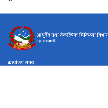
आयुर्वेद तथा वैकल्पिक चिकित्सा विभाग
टेकु, काठमाडौं
कार्यालय समय
जाडो (कार्तिक १६ देखि माघ १५)
९:०० - ४:००
साेमबार - शुकबार
गर्मी (माघ १६ देखि कार्तिक १५)
९:०० - ५:००
साेमबार - शुकबार