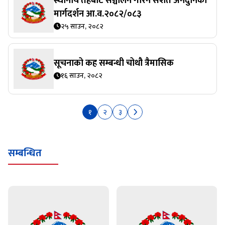
मार्गदर्शन आ.व.२०८२/०८३
२५ साउन, २०८२
सूचनाको कह सम्बन्धी चोथौ त्रैमासिक
१६ साउन, २०८२
१
२
३
सम्बन्धित