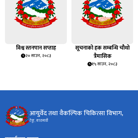
विश्व स्तनपान सप्ताह
सूचनाको हक सम्बन्धि चौथो
त्रैमासिक
२० साउन, २०८३
१५ साउन, २०८३
आयुर्वेद तथा वैकल्पिक चिकित्सा विभाग,
टेकु, काठमाडौं