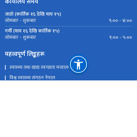
कार्यालय समय
जाडो (कार्तिक १६ देखि माघ १५)
९:०० - ४:००
साेमबार - शुकबार
गर्मी (माघ १६ देखि कार्तिक १५)
९:०० - ५:००
साेमबार - शुकबार
महत्त्वपूर्ण लिङ्कहरू
स्वास्थ्य तथा खाद्य स्वच्छता मन्त्रालय
विश्व स्वास्थ्य संगठन नेपाल
आयुर्वेद चिकित्सा परिषद् नेपाल
आयुर्वेद स्वास्थ्य व्यवस्थापन सूचना प्रणाली
आयुर्वेद चिकित्सालय, नरदेवी
राष्ट्रिय प्राकृतिक स्रोत तथा वित्त आयोग