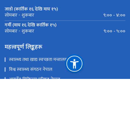
जाडो (कार्तिक १६ देखि माघ १५)
९:०० - ४:००
साेमबार - शुकबार
गर्मी (माघ १६ देखि कार्तिक १५)
९:०० - ५:००
साेमबार - शुकबार
महत्त्वपूर्ण लिङ्कहरू
स्वास्थ्य तथा खाद्य स्वच्छता मन्त्रालय
विश्व स्वास्थ्य संगठन नेपाल
आयुर्वेद चिकित्सा परिषद् नेपाल
आयुर्वेद स्वास्थ्य व्यवस्थापन सूचना प्रणाली
आयुर्वेद चिकित्सालय, नरदेवी
राष्ट्रिय प्राकृतिक स्रोत तथा वित्त आयोग